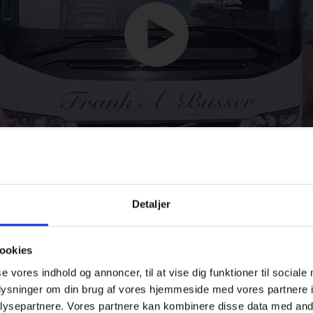
meld dig vores nyhedsbrev
Detaljer
ookies
se vores indhold og annoncer, til at vise dig funktioner til sociale
oplysninger om din brug af vores hjemmeside med vores partnere i
 dig vores nyhedsbrev i dag
lysepartnere. Vores partnere kan kombinere disse data med andr