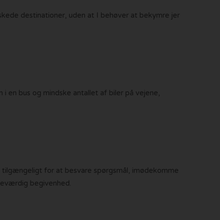
 ønskede destinationer, uden at I behøver at bekymre jer
 i en bus og mindske antallet af biler på vejene,
ltid tilgængeligt for at besvare spørgsmål, imødekomme
indeværdig begivenhed.