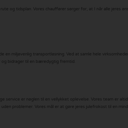
n rute og tidsplan. Vores chauffører sørger for, at I når alle jeres
yde en miljøvenlig transportløsning. Ved at samle hele virksomheden
og bidrager til en bæredygtig fremtid.
lige service er nøglen til en vellykket oplevelse. Vores team er a
og uden problemer. Vores mål er at gøre jeres julefrokost til en m