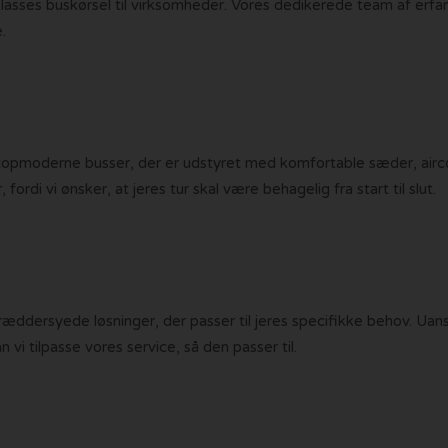
teklasses buskørsel til virksomheder. Vores dedikerede team af er
.
topmoderne busser, der er udstyret med komfortable sæder, airco
ordi vi ønsker, at jeres tur skal være behagelig fra start til slut.
skræddersyede løsninger, der passer til jeres specifikke behov. Uan
vi tilpasse vores service, så den passer til.