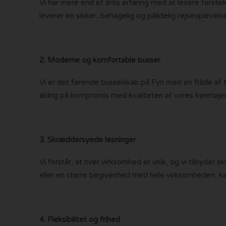
Vi har mere end et årtis erfaring med at levere førs
leverer en sikker, behagelig og pålidelig rejseoplevelse
2. Moderne og komfortable busser
Vi er det førende busselskab på Fyn med en flåde af 
aldrig på kompromis med kvaliteten af vores køretøjer, f
3. Skræddersyede løsninger
Vi forstår, at hver virksomhed er unik, og vi tilbyder 
eller en større begivenhed med hele virksomheden, kan 
4. Fleksibilitet og frihed