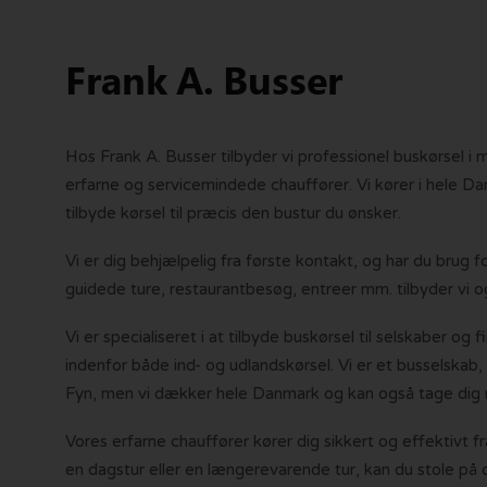
Frank A. Busser
Hos Frank A. Busser tilbyder vi professionel buskørsel i
erfarne og servicemindede chauffører. Vi kører i hele D
tilbyde kørsel til præcis den bustur du ønsker.
Vi er dig behjælpelig fra første kontakt, og har du brug fo
guidede ture, restaurantbesøg, entreer mm. tilbyder vi og
Vi er specialiseret i at tilbyde buskørsel til selskaber og f
indenfor både ind- og udlandskørsel. Vi er et busselska
Fyn, men vi dækker hele Danmark og kan også tage dig m
Vores erfarne chauffører kører dig sikkert og effektivt fr
en dagstur eller en længerevarende tur, kan du stole på os 